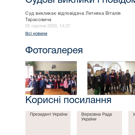
Судові виклики і повід
Суд викликає відповідача Летняка Віталія
Тарасовича
05 серпня 2026, 14:37
Всі новини
Фотогалерея
Корисні посилання
Президент України
Верховна Рада
України