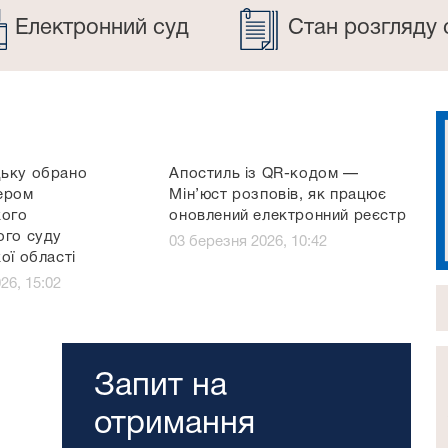
Електронний суд
Стан розгляду 
ьку обрано
Апостиль із QR-кодом —
ером
Мін’юст розповів, як працює
кого
оновлений електронний реєстр
ого суду
03 березня 2026, 10:42
ої області
26, 15:02
Запит на
отримання