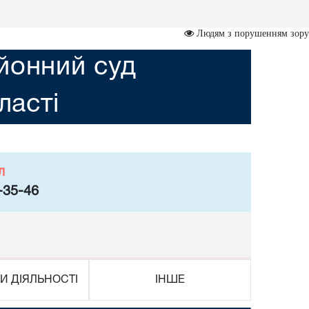
Людям з порушенням зору
йонний суд
ласті
л
-35-46
И ДІЯЛЬНОСТІ
ІНШЕ