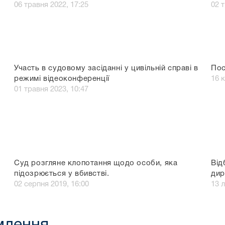
06 травня 2022, 17:25
02 
Участь в судовому засіданні у цивільній справі в
Пос
режимі відеоконференції
16 к
01 травня 2023, 10:47
Суд розгляне клопотання щодо особи, яка
Від
підозрюється у вбивстві.
дир
02 серпня 2019, 16:00
13 