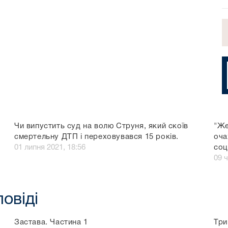
Чи випустить суд на волю Струня, який скоїв
"Же
смертельну ДТП і переховувався 15 років.
оча
01 липня 2021, 18:56
со
09 
повіді
Застава. Частина 1
Три