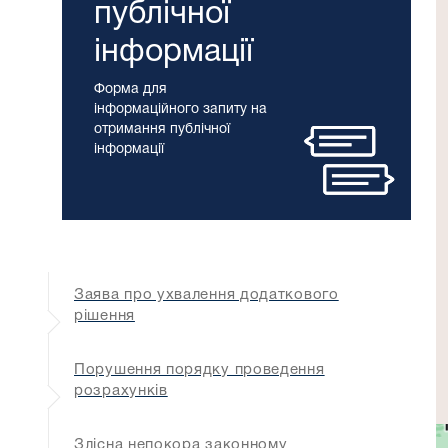
публічної
інформації
Форма для
інформаційного запиту на
отримання публічної
інформації
Заява про ухвалення додаткового
рішення
Порушення порядку проведення
розрахунків
Злісна непокора законному