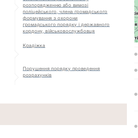
розпорядженню або вимозі
поліцейського, члена громадського
формування з охорони
громадського порядку і державного
кордону, військовослужбовця
Крадіжка
Порушення порядку проведення
розрахунків