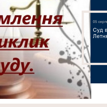
05 серп
Суд 
Летн