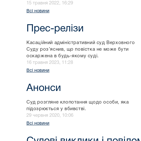
15 травня 2022, 16:29
Всі новини
Прес-релізи
Касаційний адміністративний суд Верховного
Суду роз’яснив, що повістка не може бути
оскаржена в будь-якому суді.
16 травня 2023, 11:28
Всі новини
Анонси
Суд розгляне клопотання щодо особи, яка
підозрюється у вбивстві.
29 червня 2020, 10:06
Всі новини