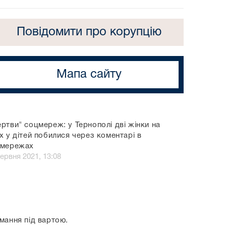
Повідомити про корупцію
Мапа сайту
ртви" соцмереж: у Тернополі дві жінки на
х у дітей побилися через коментарі в
цмережах
червня 2021, 13:08
мання під вартою.