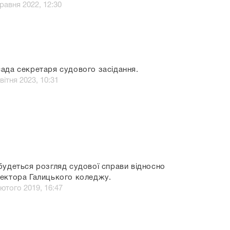
травня 2022, 12:30
ада секретаря судового засідання.
вітня 2023, 10:31
будеться розгляд судової справи відносно
ектора Галицького коледжу.
лютого 2019, 16:47