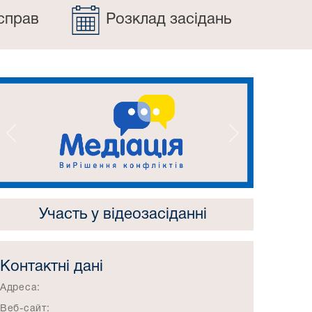
справ
Розклад засідань
Попередній
Наступний
Участь у відеозасіданні
Контактні дані
Адреса:
Веб-сайт: