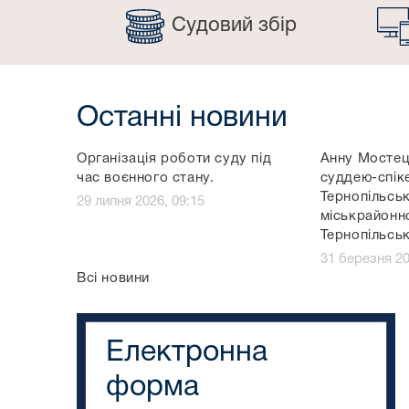
Судовий збір
Останні новини
Організація роботи суду під
Анну Мостец
час воєнного стану.
суддею-спік
Тернопільсь
29 липня 2026, 09:15
міськрайонн
Тернопільськ
31 березня 20
Всі новини
Електронна
форма