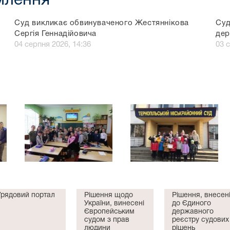
омлення
Суд викликає обвинуваченого Жестяннікова
Суд
Сергія Геннадійовича
дер
04 серпня 2026, 14:36
03 
Урядовий портал
Рішення щодо
Рішення, внесен
України, винесені
до Єдиного
Європейським
державного
судом з прав
реєстру судових
людини
рішень