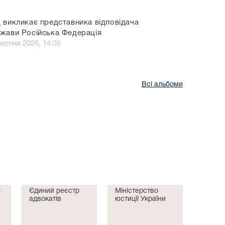
 викликає представника відповідача
жави Російська Федерація
серпня 2026, 14:35
Всі альбоми
і
Єдиний реєстр
Міністерство
адвокатів
юстиції України