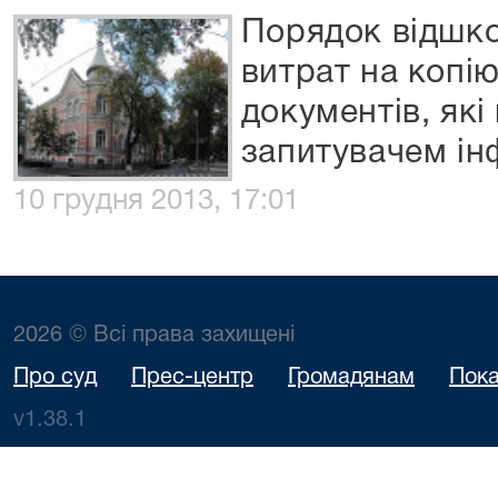
Порядок відшк
витрат на копі
документів, які
запитувачем інф
10 грудня 2013, 17:01
2026 © Всі права захищені
Про суд
Прес-центр
Громадянам
Пока
v1.38.1