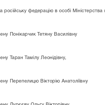
а російську федерацію в особі Міністерства ю
ену Понікарчик Тетяну Василівну
ну Таран Тамілу Леонідівну,
ену Перепелицю Вікторію Анатоліївну
ену Дурєєву Ольгу Вікторівну