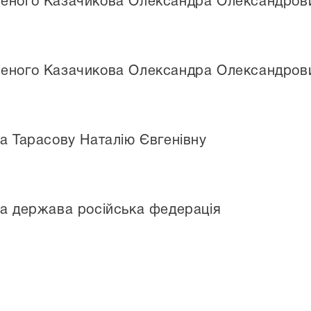
ченого Казачикова Олександра Олександров
ченого Казачикова Олександра Олександров
ча Тарасову Наталію Євгенівну
ча держава російська федерація