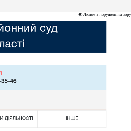
Людям з порушенням зору
йонний суд
ласті
л
-35-46
И ДІЯЛЬНОСТІ
ІНШЕ