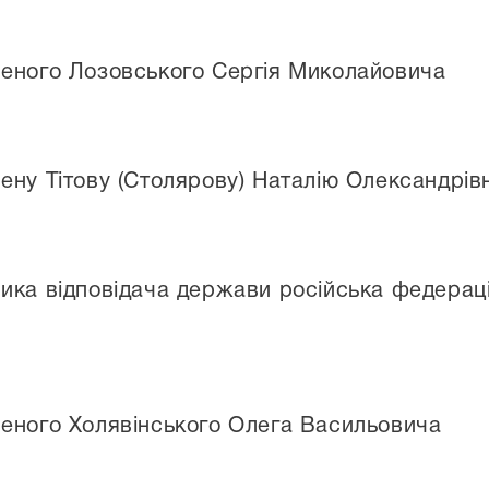
еного Лозовського Сергія Миколайовича
ену Тітову (Столярову) Наталію Олександрів
ка відповідача держави російська федерація
еного Холявінського Олега Васильовича