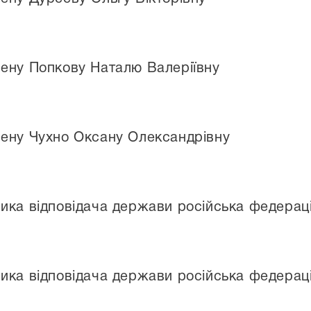
ену Попкову Наталю Валеріївну
ену Чухно Оксану Олександрівну
ика відповідача держави російська федераці
ика відповідача держави російська федераці