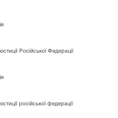
ія
стиції Російської Федерації
ія
стиції російської федерації