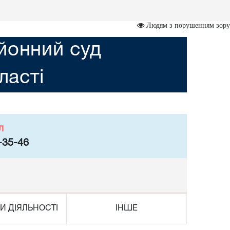
Людям з порушенням зору
йонний суд
ласті
л
-35-46
И ДІЯЛЬНОСТІ
ІНШЕ