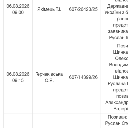
відпов
06.08.2026
Державн
Якімець Т.І.
607/26423/25
09:00
України з 
трансп
предс
заявника
Руслан 
Пози
Шинка
Олек
Володим
відпов
06.08.2026
Герчаківська
607/14399/26
Шинка
09:15
О.Я.
Руслана І
предс
пози
Александр
Валер
Позивач:
Руслан Ст