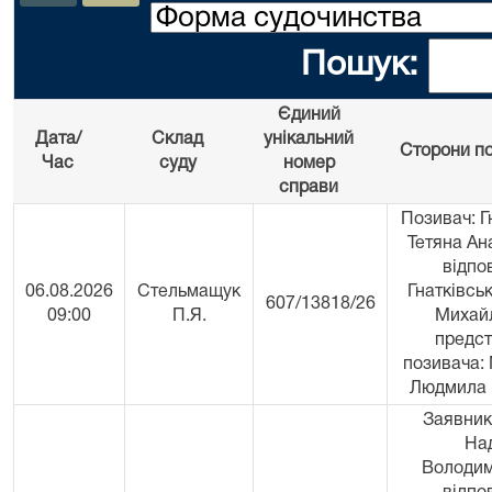
Пошук:
Єдиний
Дата/
Склад
унікальний
Сторони по
Час
суду
номер
справи
Позивач: Г
Тетяна Ана
відпов
06.08.2026
Стельмащук
Гнатківсь
607/13818/26
09:00
П.Я.
Михай
предс
позивача:
Людмила 
Заявник
На
Володим