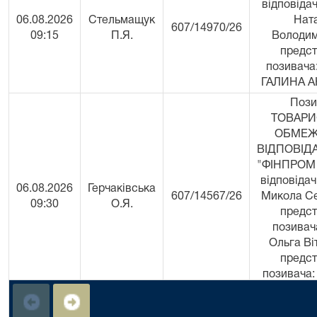
відповідач
06.08.2026
Стельмащук
Нат
607/14970/26
09:15
П.Я.
Володим
предс
позивача
ГАЛИНА А
Пози
ТОВАРИ
ОБМЕ
ВІДПОВІД
"ФІНПРОМ
відповідач
06.08.2026
Герчаківська
607/14567/26
Микола Се
09:30
О.Я.
предс
позивача
Ольга Віт
предс
позивача:
Юлія О
Заявник