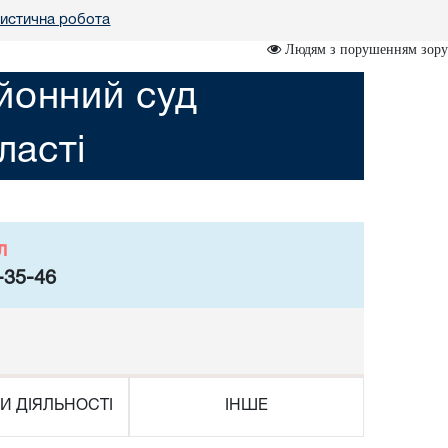
тистична робота
Людям з порушенням зору
йонний суд
ласті
л
-35-46
И ДІЯЛЬНОСТІ
ІНШЕ