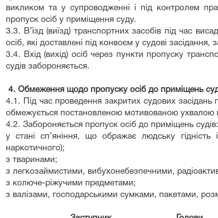
викликом та у супроводженні і під контролем праці
пропуск осіб у приміщення суду.
3.3. В’їзд (виїзд) транспортних засобів під час виса
осіб, які доставлені під конвоєм у судові засідання, 
3.4. Вхід (вихід) осіб через пункти пропуску транспо
судів забороняється.
4. Обмеження щодо пропуску осіб до приміщень суд
4.1. Під час проведення закритих судових засідань 
обмежується постановленою мотивованою ухвалою г
4.2. Забороняється пропуск осіб до приміщень судів
у стані сп’яніння, що ображає людську гідність 
наркотичного);
з тваринами;
з легкозаймистими, вибухонебезпечними, радіоакти
з колюче-ріжучими предметами;
з валізами, господарськими сумками, пакетами, розм