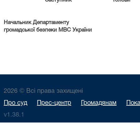
Заступник Гол
Начальник Департаменту
громадської безпеки МВС України
2026 © Всі права захищені
Про суд
Прес-центр
Громадянам
Пока
v1.38.1