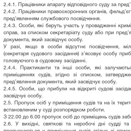
2.4.1. Працівники апарату відповідного суду за пре
2.4.2. Працівники правоохоронних органів, фельд’єг
пред’явленням службового посвідчення.
2.4.3. Особи, які беруть участь у провадженні крим
справ, за списком секретаріату суду або при пред’я
документа, який засвідчує особу.
У разі, якщо в особи відсутнє посвідчення, мі
(секретаря судового засідання) з’ясовує особу при
головуючого в судовому засіданні.
2.4.4. Практиканти та інші особи, які залучают
приміщеннях судів, згідно зі списком, затвердже
пред’явлення документа, який засвідчує особу.
2.4.5. Особи, що прибули на відкриті судові засід
засвідчує особу.
2.5. Пропуск осіб у приміщення судів та на їх терит
встановленим у суді розпорядком роботи.
З 22.00 до 6.00 пропуск осіб до приміщень судів за
2.6. У вихідні, святкові та неробочі дні судді т