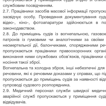
пропускаються у приміщення судів згідно зі спис
службовим посвідченням.
2.7. Працівники засобів масової інформації пропус
засвідчує особу. Проведення документування суд
відео-, кіно-, фотоапаратури здійснюється в п
законодавством.
2.8. До приміщень судів із вогнепальною, газово
патронів із гумовими чи аналогічними за своїм
несмертельної дії, балончиками, спорядженими реч
пропускаються працівники правоохоронних орган
виконання ними службових обов’язків, працівники 
носіння такої зброї.
Вогнепальна та холодна зброя, інші небезпечні для
речовини, які є речовими доказами у справах, що пі
пропускаються до приміщень судів за наявності від
супроводі судового розпорядника.
2.9. Медичний персонал служби швидкої медичн
аварійної служб пропускаються у приміщення суді
відвідувачів.