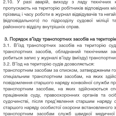
2.10. У разі аварій, виходу з ладу технічних ко
пропускають на територію робітників відповідних м
прізвищ і часу роботи в журнал відвідувачів та нега
(відповідального) по підрозділу судової міліції 
районного відділу внутрішніх справ.
3. Порядок в’їзду транспортних засобів на територі
3.1. В’їзд транспортних засобів на територію су
транспортних засобів, обладнаний технічними з
робиться запис у журналі в’їзду (виїзду) транспортни
3.2. В’їзд на територію судів дозволяється:
транспортним засобам за списком, затвердженим го
спеціальним транспортним засобам, на яких здійс
повідомлення старшого наряду конвойної служби про 
транспортним засобам, на яких здійснюються сп
працівників суду, правоохоронних органів та осі
судочинстві, після пред’явлення старшим наряду 
старшого наряду особистої охорони встановленого з
транспортним засобам служб швидкої медичної