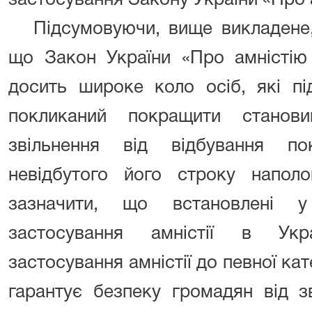
застосування Закону України «Про а
Підсумовуючи, вище викладене,
що Закон України «Про амністію
досить широке коло осіб, які пі
покликаний покращити станов
звільнення від відбування п
невідбутого його строку напол
зазначити, що встановлені 
застосування амністії в Ук
застосування амністії до певної кат
гарантує безпеку громадян від зв