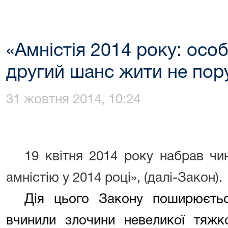
«Амністія 2014 року: осо
другий шанс жити не по
31 жовтня 2014, 10:24
19 квітня 2014 року набрав чи
амністію у 2014 році», (далі-Закон).
Дія цього Закону поширюєтьс
вчинили злочини невеликої тяжк