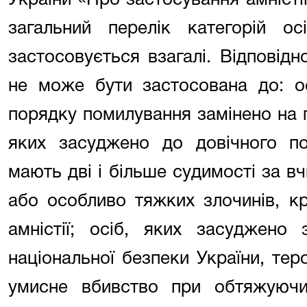
України «Про застосування амністії 
загальний перелік категорій ос
застосовується взагалі. Відповідн
не може бути застосована до: о
порядку помилування замінено на по
яких засуджено до довічного поз
мають дві і більше судимості за в
або особливо тяжких злочинів, кр
амністії; осіб, яких засуджено
національної безпеки України, тер
умисне вбивство при обтяжуючих