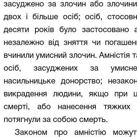
засуджено за злочин або злочини
двох і більше осіб; осіб, стосов
десяти років було застосовано 
незалежно від зняття чи погашен
вчинили умисний злочин. Амністія 
осіб, засуджених за умисне
насильницьке донорство; незако
викрадення людини, якщо при ц
смерті, або нанесення тяжких
потягнули за собою смерть.
Законом про амністію можут