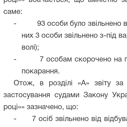
році»» вбачається, що амністію з
саме:
-
93 особи було звільнено в
них 3 особи звільнено з-під в
волі);
-
7 особам скорочено на п
покарання.
Отож, в розділі «А» звіту з
застосування судами Закону Укра
році»» зазначено, що:
-
7 осіб звільнено від відбу