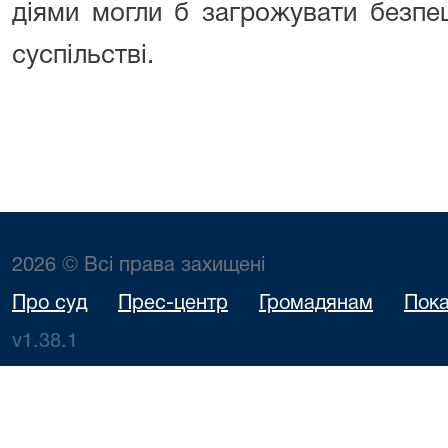
діями могли б загрожувати безпе
суспільстві.
2026 © Всі права захищені
Про суд
Прес-центр
Громадянам
Пока
v1.38.1