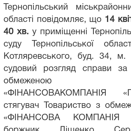
Тернопільський міськрайонн
області повідомляє, що
14 кві
40 хв.
у приміщенні Тернопіль
суду Тернопільської обла
Котляревського, буд. 34, м. 
судовий розгляд справи за
обмеженою відп
«ФІНАНСОВАКОМПАНІЯ «П
стягувач Товариство з обмеж
«ФІНАНСОВА КОМПАНІЯ 
боржник Ліщенко Сергі