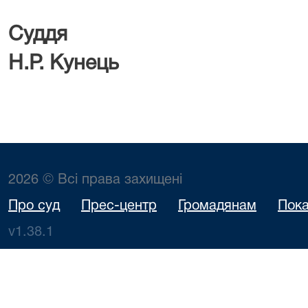
Су
Н.Р. Кунець
2026 © Всі права захищені
Про суд
Прес-центр
Громадянам
Пока
v1.38.1