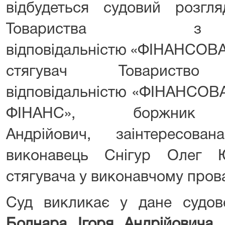
відбудеться судовий розг
Товариства з
відповідальністю «ФІНАНСОВ
стягувач Товарист
відповідальністю «ФІНАНС
ФІНАНС», боржни
Андрійович, заінтересов
виконавець Снігур Олег 
стягувача у виконавчому пров
Суд викликає у дане судо
Боднара Ігоря Андрійовича
,