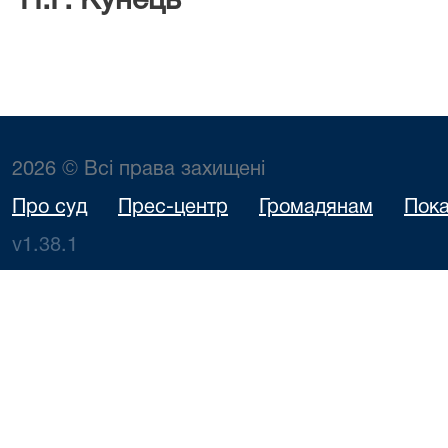
Н.Р. Кунець
2026 © Всі права захищені
Про суд
Прес-центр
Громадянам
Пока
v1.38.1