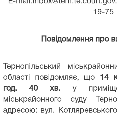
E-mail:inbox@tem.te.court.gov
19-75
Повідомлення про в
Тернопільський міськрайонн
області повідомляє, що
14
год. 40 хв.
у приміщенн
міськрайонного суду Терно
адресою: вул. Котляревського,