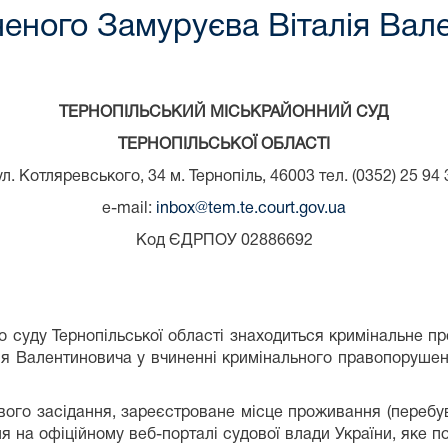
еного Замуруєва Віталія Вал
ТЕРНОПІЛЬСЬКИЙ МІСЬКРАЙОННИЙ СУД
ТЕРНОПІЛЬСЬКОЇ ОБЛАСТІ
ул. Котляревського, 34 м. Тернопіль, 46003 тел. (0352) 25 94 
е-mail:
inbox@tem.te.court.gov.ua
Код ЄДРПОУ 02886692
о суду Тернопільської області знаходиться кримінальне
 Валентиновича у вчиненні кримінального правопорушення,
ового засідання, зареєстроване місце проживання (перебу
 на офіційному веб-порталі судової влади України, яке п