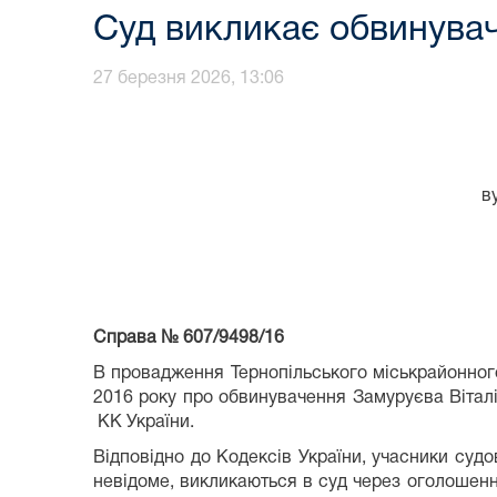
Суд викликає обвинувач
27 березня 2026, 13:06
в
Справа №
607/9498/16
В провадження Тернопільського міськрайонног
2016 року про обвинувачення Замуруєва Віталія
КК України.
Відповідно до Кодексів України, учасники суд
невідоме, викликаються в суд через оголошення