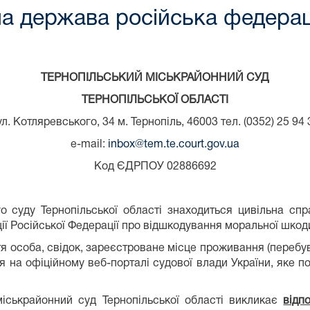
ча держава російська федерац
ТЕРНОПІЛЬСЬКИЙ МІСЬКРАЙОННИЙ СУД
ТЕРНОПІЛЬСЬКОЇ ОБЛАСТІ
ул. Котляревського, 34 м. Тернопіль, 46003 тел. (0352) 25 94 
е-mail:
inbox@tem.te.court.gov.ua
Код ЄДРПОУ 02886692
о суду Тернопільської області знаходиться цивільна с
ції Російської Федерації про відшкодування моральної шкод
етя особа, свідок, зареєстроване місце проживання (переб
 на офіційному веб-порталі судової влади України, яке п
іськрайонний суд Тернопільської області викликає
відп