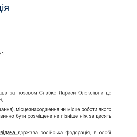
ія
31
права за позовом Слабко Лариси Олексіївни до
и,-
ування), місцезнаходження чи місце роботи якого
овинно бути розміщене не пізніше ніж за десять
овідача
держава російська федерація, в особі