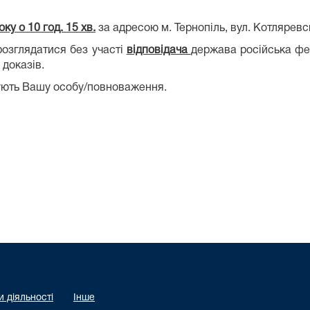
ку о 10 год. 15 хв.
за адресою м. Тернопіль, вул. Котляревсь
розглядатися без участі
відповідача
держава російська фед
 доказів.
чують Вашу особу/повноваження.
 діяльності
Інше