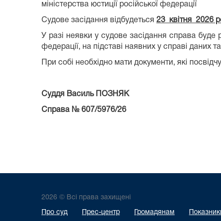
міністерства юстиції російської федерації
Судове засідання відбудеться
23 квітня 2026 ро
У разі неявки у судове засідання справа буде 
федерації, на підставі наявних у справі даних та
При собі необхідно мати документи, які посвід
Суддя
Василь ПОЗНЯК
Справа №
607/
5976
/2
6
2026 © Всі права захищені
Про суд
Прес-центр
Громадянам
Показники