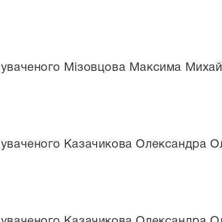
нуваченого Мізовцова Максима Миха
нуваченого Казачикова Олександра О
нуваченого Казачикова Олександра О