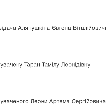
відача Аляпушкіна Євгена Віталійович
увачену Таран Тамілу Леонідівну
нуваченого Леони Артема Сергійовича