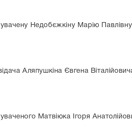
нувачену Недобєжкіну Марію Павлівн
відача Аляпушкіна Євгена Віталійович
уваченого Матвіюка Ігоря Анатолійов