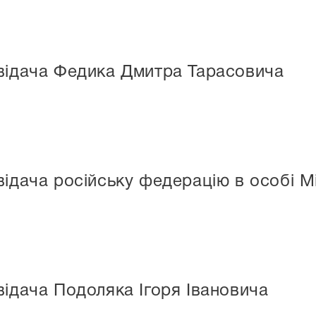
відача Федика Дмитра Тарасовича
ідача російську федерацію в особі Мі
відача Подоляка Ігоря Івановича