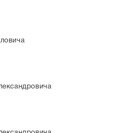
йловича
лександровича
лександровича