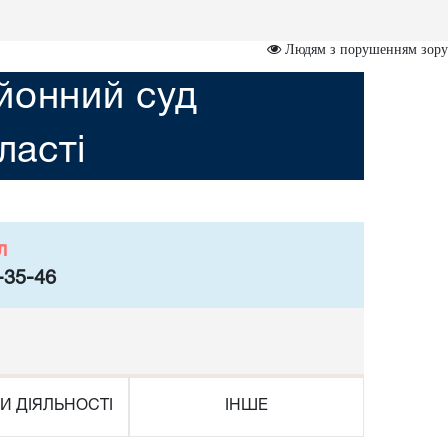
Людям з порушенням зору
йонний суд
ласті
л
-35-46
И ДІЯЛЬНОСТІ
ІНШЕ