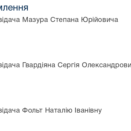
омлення
відача Мазура Степана Юрійовича
відача Гвардіяна Сергія Олександрови
відача Фольт Наталію Іванівну