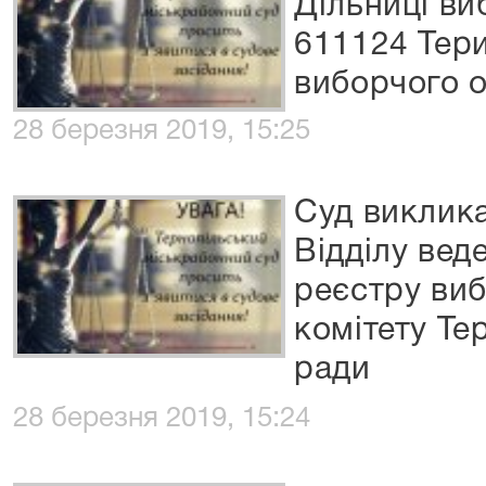
Дільниці ви
611124 Тер
виборчого 
28 березня 2019, 15:25
Суд виклик
Відділу ве
реєстру виб
комітету Те
ради
28 березня 2019, 15:24