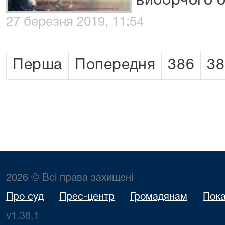
виборчого 
27 березня 2019, 11:54
Перша
Попередня
386
38
2026 © Всі права захищені
Про суд
Прес-центр
Громадянам
Пока
v1.38.1