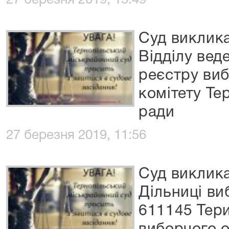
27 березня 2019, 15:49
Суд виклик
Відділу ве
реєстру виб
комітету Те
ради
27 березня 2019, 11:56
Суд виклик
Дільниці ви
611145 Тер