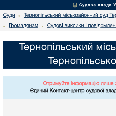
Судова влада 
Суди
Тернопільський міськрайонний суд Тер
•
Громадянам
Судові виклики і повідомле
•
•
Тернопільський міс
Тернопільсько
Отримуйте інформацію лише 
Єдиний Контакт-центр судової влад