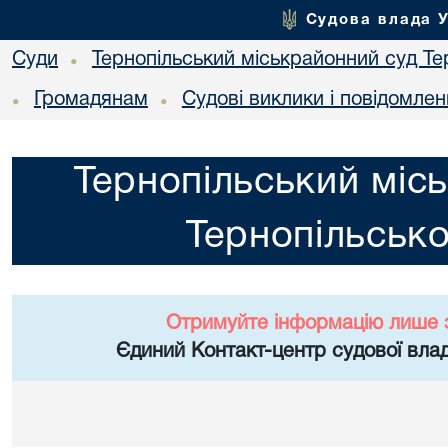
Судова влада 
Суди
Тернопільський міськрайонний суд Тер
•
Громадянам
Судові виклики і повідомле
•
•
Тернопільський міс
Тернопільсько
Отримуйте інформацію лише 
Єдиний Контакт-центр судової влад