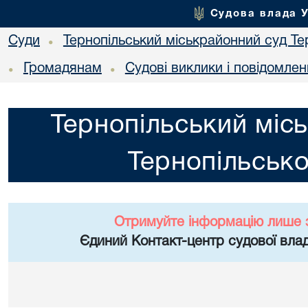
Судова влада 
Суди
Тернопільський міськрайонний суд Тер
•
Громадянам
Судові виклики і повідомле
•
•
Тернопільський міс
Тернопільсько
Отримуйте інформацію лише 
Єдиний Контакт-центр судової влад