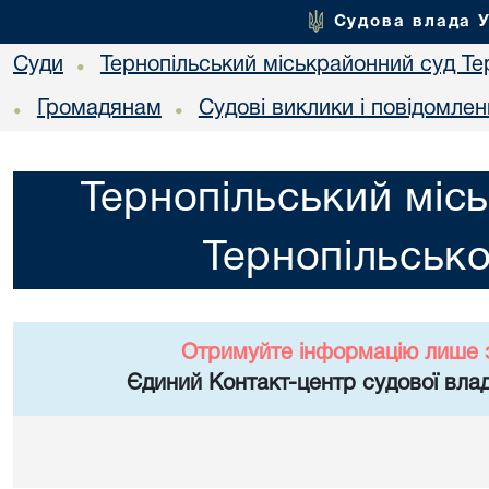
Судова влада 
Суди
Тернопільський міськрайонний суд Тер
•
Громадянам
Судові виклики і повідомле
•
•
Тернопільський міс
Тернопільсько
Отримуйте інформацію лише 
Єдиний Контакт-центр судової влад