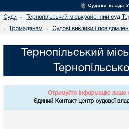
Судова влада 
Суди
Тернопільський міськрайонний суд Тер
•
Громадянам
Судові виклики і повідомле
•
•
Тернопільський міс
Тернопільсько
Отримуйте інформацію лише 
Єдиний Контакт-центр судової влад