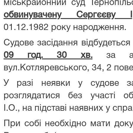
міськрайонний суд Тернопіль
обвинувачену Сергєєву І
01.12.1982 року народження.
Судове засідання відбудетьс
09 год.
30 хв
.
за адр
вул.Котляревського, 34, 2 пов
У разі неявки у судове з
розглядатися без участі об
І.О., на підставі наявних у спра
При собі необхідно мати доку