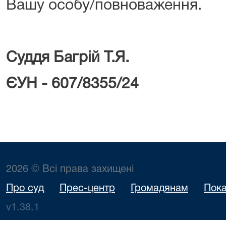
Вашу особу/повноваження.
Суддя
­­­­­­­­­­­­­­Багрій Т.Я.
ЄУН - 607/8355/24
2026 © Всі права захищені
Про суд
Прес-центр
Громадянам
Пока
v1.38.1