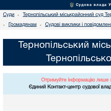
Судова влада 
Суди
Тернопільський міськрайонний суд Тер
•
Громадянам
Судові виклики і повідомле
•
•
Тернопільський міс
Тернопільсько
Отримуйте інформацію лише 
Єдиний Контакт-центр судової влад