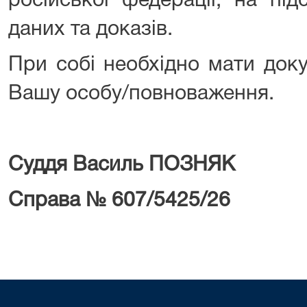
російської федерації, на під
даних та доказів.
При собі необхідно мати доку
Вашу особу/повноваження.
Суддя
Василь ПОЗНЯК
Справа №
607/
5425
/2
6